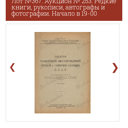
Лот №367. Аукцион № 253. Редкие
книги, рукописи, автографы и
фотографии. Начало в 19-00
❯
❮