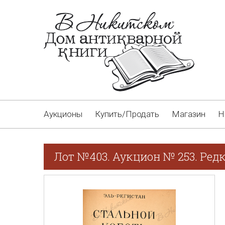
Аукционы
Купить/Продать
Магазин
Н
Лот №403. Аукцион № 253. Редк