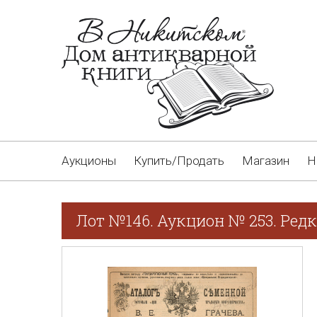
Аукционы
Купить/Продать
Магазин
Н
Лот №146. Аукцион № 253. Редк