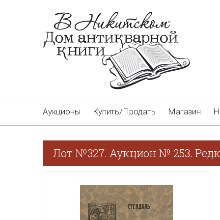
Аукционы
Купить/Продать
Магазин
Н
Лот №327. Аукцион № 253. Редк