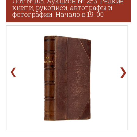
Лот №105. Аукцион № 253. Редкие
книги, рукописи, автографы и
фотографии. Начало в 19-00
❯
❮