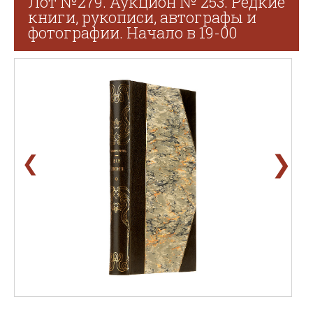
Лот №279. Аукцион № 253. Редкие
книги, рукописи, автографы и
фотографии. Начало в 19-00
❯
❮