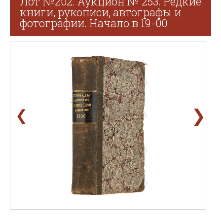
Лот №202. Аукцион № 253. Редкие
книги, рукописи, автографы и
фотографии. Начало в 19-00
❯
❮