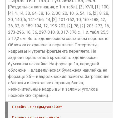
Паров. Тип. Тавр. Губ. Земства, 1909.
[Раздельная пагинация, с 1 л. табл.]. [2], XVII, [1], 100,
[4], 4, 14, 30, 64, 38, 16, 2, 30, 20, 10, 6, 54, 16, [2], 8, 28,
20, 140, 6, 141-166, 14, [2], 101-162, 10, 163-188, 42,
26, 32, 8, 189-194, 12, 195-202, [2], 78, [2], 203-272, 16,
273-296, 16, 36, 297-318, 8, 317-376 с., 1 л. табл. 25,5
х 17,2 см. Во владельческом составном переплете.
Обложка сохранена в переплете. Потертости,
надрывы и утраты фрагмента переплета. На
задней переплетной крышке владельческая
бумажная наклейка. На форзаце 1а, передней
обложке – владельческая бумажная наклейка, на
форзаце 2б – владельческие пометы. Загрязнения
обложки и нескольких страниц блока,
незначительные надрывы и заломы уголков
нескольких страниц.
Перейти на предыдущий лот
Перейти на следующий лот