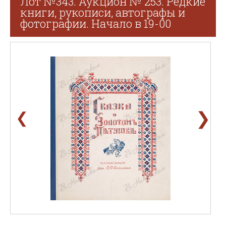
Лот №343. Аукцион № 253. Редкие
книги, рукописи, автографы и
фотографии. Начало в 19-00
❯
❮