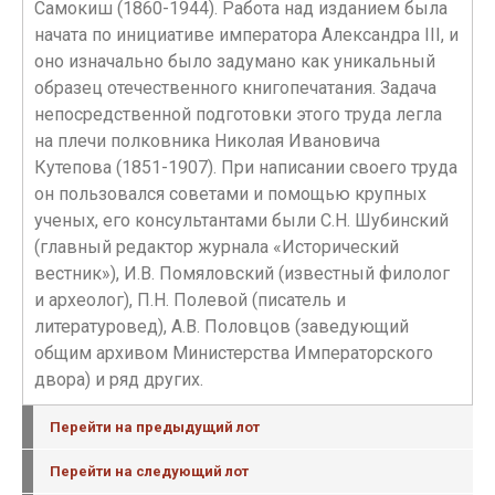
Самокиш (1860-1944). Работа над изданием была
начата по инициативе императора Александра III, и
оно изначально было задумано как уникальный
образец отечественного книгопечатания. Задача
непосредственной подготовки этого труда легла
на плечи полковника Николая Ивановича
Кутепова (1851-1907). При написании своего труда
он пользовался советами и помощью крупных
ученых, его консультантами были С.Н. Шубинский
(главный редактор журнала «Исторический
вестник»), И.В. Помяловский (известный филолог
и археолог), П.Н. Полевой (писатель и
литературовед), А.В. Половцов (заведующий
общим архивом Министерства Императорского
двора) и ряд других.
Перейти на предыдущий лот
Перейти на следующий лот