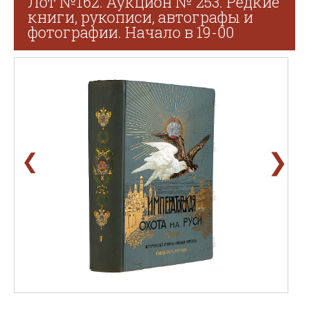
Лот №162. Аукцион № 253. Редкие
книги, рукописи, автографы и
фотографии. Начало в 19-00
❯
❮