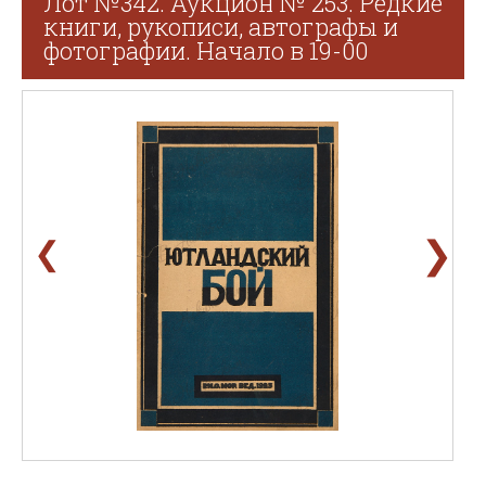
Лот №342. Аукцион № 253. Редкие
книги, рукописи, автографы и
фотографии. Начало в 19-00
❯
❮