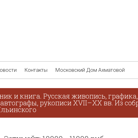
овости
Контакты
Московский Дом Ахматовой
ник и книга. Русская живопись, графика
 автографы, рукописи XVII–XX вв. Из соб
 Ильинского