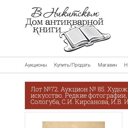
Аукционы
Купить/Продать
Магазин
Н
Лот №72. Аукцион № 85. Худож
искусство. Редкие фотографии,
Сологуба, С.И. Кирсанова, И.В.