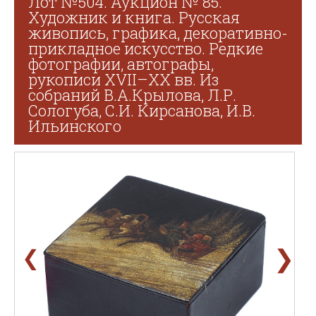
Лот №504. Аукцион № 85.
Художник и книга. Русская
живопись, графика, декоративно-
прикладное искусство. Редкие
фотографии, автографы,
рукописи XVII–XX вв. Из
собраний В.А.Крылова, Л.Р.
Сологуба, С.И. Кирсанова, И.В.
Ильинского
❯
❮