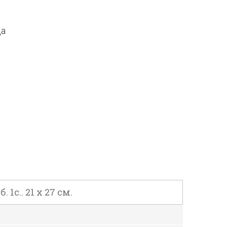
да
с.. 21 х 27 см.