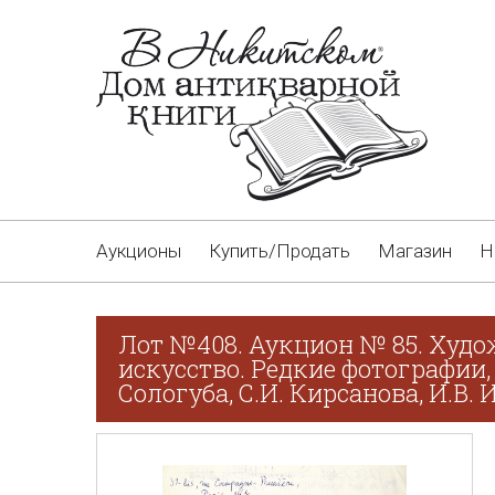
Аукционы
Купить/Продать
Магазин
Н
Лот №408. Аукцион № 85. Худо
искусство. Редкие фотографии,
Сологуба, С.И. Кирсанова, И.В.