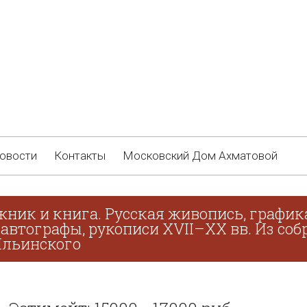
овости
Контакты
Московский Дом Ахматовой
жник и книга. Русская живопись, график
 автографы, рукописи XVII–XX вв. Из соб
 Ильинского