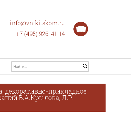
info@vnikitskom.ru
+7 (495) 926-41-14
а, декоративно-прикладное
раний В.А.Крылова, Л.Р.