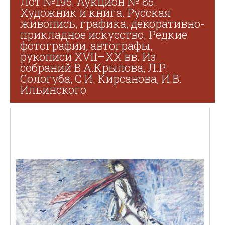
Лот №195. Аукцион № 85.
Художник и книга. Русская
живопись, графика, декоративно-
прикладное искусство. Редкие
фотографии, автографы,
рукописи XVII–XX вв. Из
собраний В.А.Крылова, Л.Р.
Сологуба, С.И. Кирсанова, И.В.
Ильинского