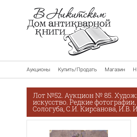
Аукционы
Купить/Продать
Магазин
Н
Лот №52. Аукцион № 85. Худож
искусство. Редкие фотографии,
Сологуба, С.И. Кирсанова, И.В.