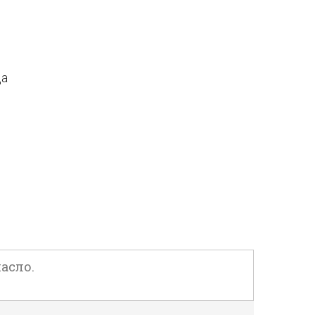
да
асло.