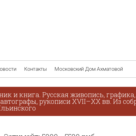
овости
Контакты
Московский Дом Ахматовой
ник и книга. Русская живопись, графика
 автографы, рукописи XVII–XX вв. Из соб
 Ильинского