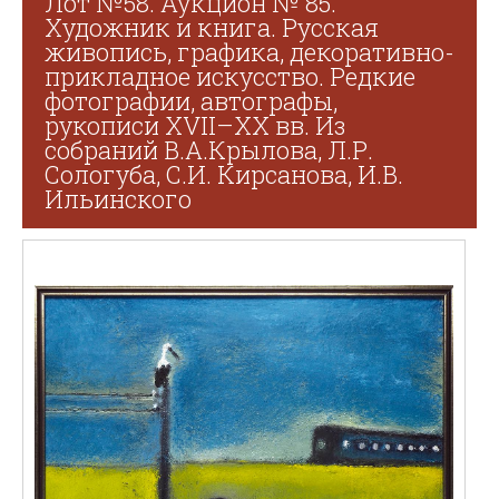
Лот №58. Аукцион № 85.
Художник и книга. Русская
живопись, графика, декоративно-
прикладное искусство. Редкие
фотографии, автографы,
рукописи XVII–XX вв. Из
собраний В.А.Крылова, Л.Р.
Сологуба, С.И. Кирсанова, И.В.
Ильинского