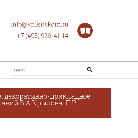
info@vnikitskom.ru
+7 (495) 926-41-14
а, декоративно-прикладное
раний В.А.Крылова, Л.Р.