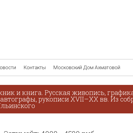
овости
Контакты
Московский Дом Ахматовой
жник и книга. Русская живопись, график
 автографы, рукописи XVII–XX вв. Из соб
 Ильинского