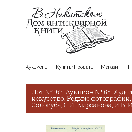
Аукционы
Купить/Продать
Магазин
Н
Лот №363. Аукцион № 85. Худо
искусство. Редкие фотографии,
Сологуба, С.И. Кирсанова, И.В.