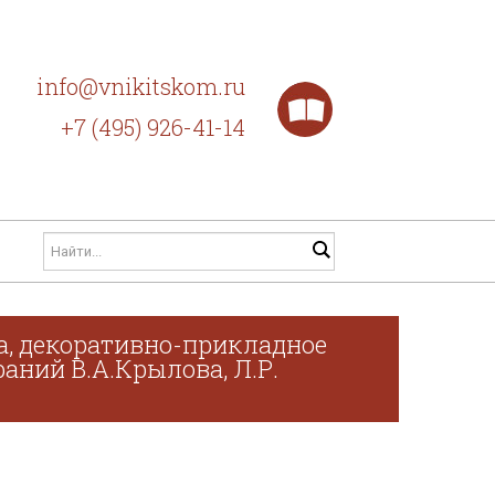
info@vnikitskom.ru
+7 (495) 926-41-14
а, декоративно-прикладное
раний В.А.Крылова, Л.Р.