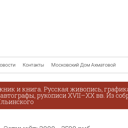
овости
Контакты
Московский Дом Ахматовой
жник и книга. Русская живопись, график
 автографы, рукописи XVII–XX вв. Из соб
 Ильинского