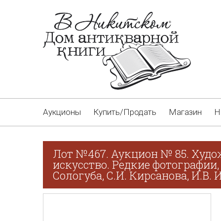
Аукционы
Купить/Продать
Магазин
Н
Лот №467. Аукцион № 85. Худо
искусство. Редкие фотографии,
Сологуба, С.И. Кирсанова, И.В.