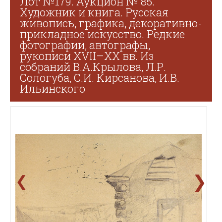
Лот №179. Аукцион № 85.
Художник и книга. Русская
живопись, графика, декоративно-
прикладное искусство. Редкие
фотографии, автографы,
рукописи XVII–XX вв. Из
собраний В.А.Крылова, Л.Р.
Сологуба, С.И. Кирсанова, И.В.
Ильинского
❯
❮