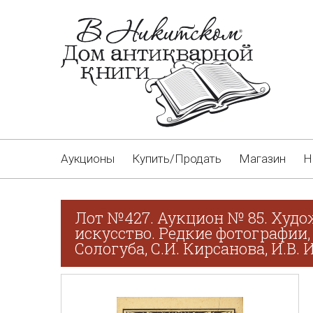
Аукционы
Купить/Продать
Магазин
Н
Лот №427. Аукцион № 85. Худо
искусство. Редкие фотографии,
Сологуба, С.И. Кирсанова, И.В.