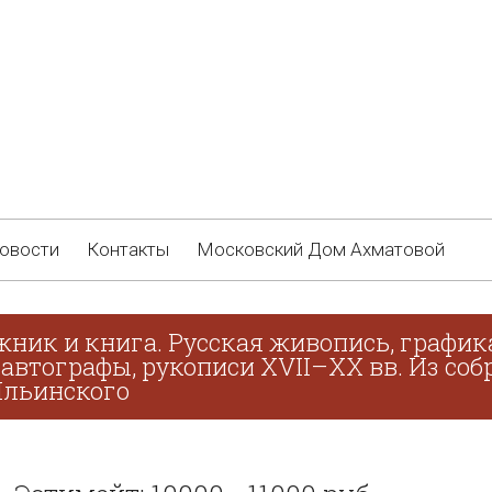
овости
Контакты
Московский Дом Ахматовой
жник и книга. Русская живопись, график
 автографы, рукописи XVII–XX вв. Из соб
 Ильинского