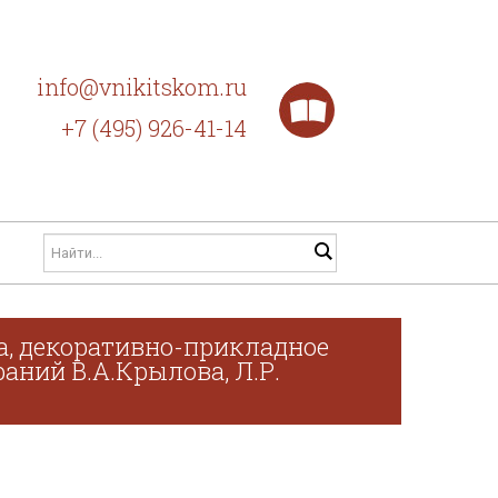
info@vnikitskom.ru
+7 (495) 926-41-14
а, декоративно-прикладное
раний В.А.Крылова, Л.Р.