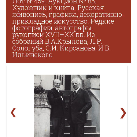
Лот №459. Аукцион № 85.
Художник и книга. Русская
живопись, графика, декоративно-
прикладное искусство. Редкие
фотографии, автографы,
рукописи XVII–XX вв. Из
собраний В.А.Крылова, Л.Р.
Сологуба, С.И. Кирсанова, И.В.
Ильинского
❯
❮