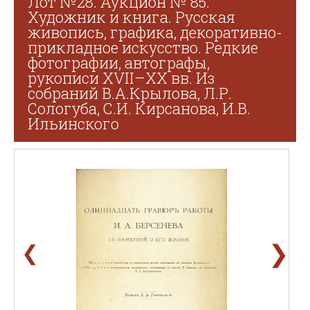
Лот №28. Аукцион № 85.
Художник и книга. Русская
живопись, графика, декоративно-
прикладное искусство. Редкие
фотографии, автографы,
рукописи XVII–XX вв. Из
собраний В.А.Крылова, Л.Р.
Сологуба, С.И. Кирсанова, И.В.
Ильинского
❯
❮