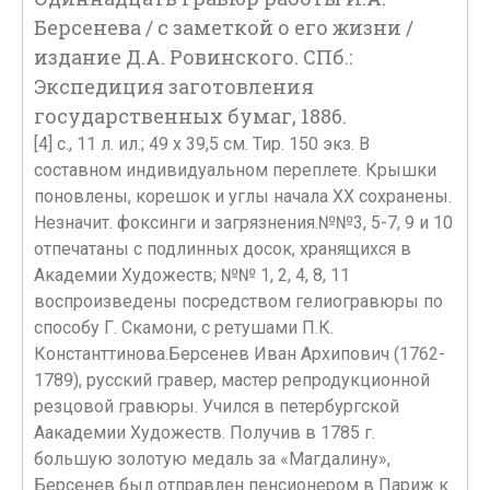
Берсенева / с заметкой о его жизни /
издание Д.А. Ровинского. СПб.:
Экспедиция заготовления
государственных бумаг, 1886.
[4] с., 11 л. ил.; 49 х 39,5 см. Тир. 150 экз. В
составном индивидуальном переплете. Крышки
поновлены, корешок и углы начала ХХ сохранены.
Незначит. фоксинги и загрязнения.№№3, 5-7, 9 и 10
отпечатаны с подлинных досок, хранящихся в
Академии Художеств; №№ 1, 2, 4, 8, 11
воспроизведены посредством гелиогравюры по
способу Г. Скамони, с ретушами П.К.
Константтинова.Берсенев Иван Архипович (1762-
1789), русский гравер, мастер репродукционной
резцовой гравюры. Учился в петербургской
Аакадемии Художеств. Получив в 1785 г.
большую золотую медаль за «Магдалину»,
Берсенев был отправлен пенсионером в Париж к