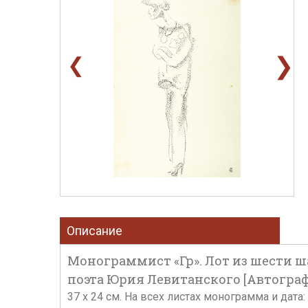
❯
❮
Описание
Монограммист «Гр». Лот из шести 
поэта Юрия Левитанского [Автограф],
37 х 24 см. На всех листах монограмма и дата