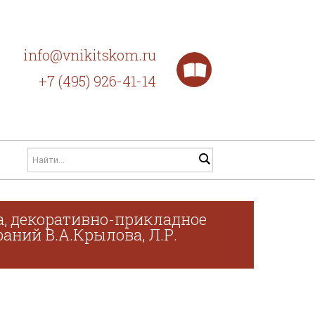
info@vnikitskom.ru
+7 (495) 926-41-14
а, декоративно-прикладное
раний В.А.Крылова, Л.Р.