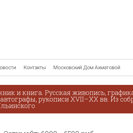
овости
Контакты
Московский Дом Ахматовой
жник и книга. Русская живопись, график
 автографы, рукописи XVII–XX вв. Из соб
 Ильинского