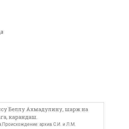
да
ссу Беллу Ахмадулину, шарж на
ага, карандаш.
а.Происхождение: архив С.И. и Л.М.