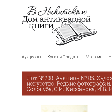
Аукционы
Купить/Продать
Магазин
Н
Лот №238. Аукцион № 85. Худо
искусство. Редкие фотографии,
Сологуба, С.И. Кирсанова, И.В.