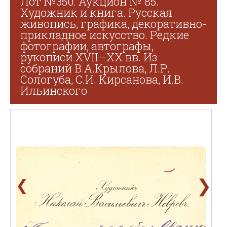
Лот №350. Аукцион № 85.
Художник и книга. Русская
живопись, графика, декоративно-
прикладное искусство. Редкие
фотографии, автографы,
рукописи XVII–XX вв. Из
собраний В.А.Крылова, Л.Р.
Сологуба, С.И. Кирсанова, И.В.
Ильинского
❯
❮