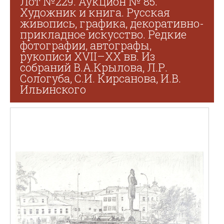
Лот №229. Аукцион № 85.
Художник и книга. Русская
живопись, графика, декоративно-
прикладное искусство. Редкие
фотографии, автографы,
рукописи XVII–XX вв. Из
собраний В.А.Крылова, Л.Р.
Сологуба, С.И. Кирсанова, И.В.
Ильинского