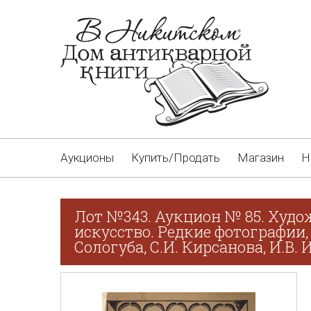
Аукционы
Купить/Продать
Магазин
Н
Лот №343. Аукцион № 85. Худо
искусство. Редкие фотографии,
Сологуба, С.И. Кирсанова, И.В.