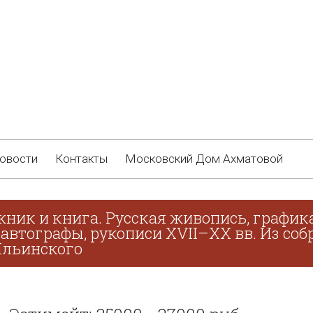
овости
Контакты
Московский Дом Ахматовой
жник и книга. Русская живопись, график
 автографы, рукописи XVII–XX вв. Из соб
 Ильинского