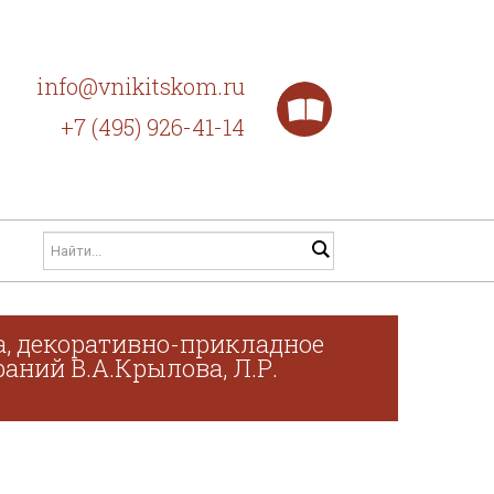
info@vnikitskom.ru
+7 (495) 926-41-14
а, декоративно-прикладное
раний В.А.Крылова, Л.Р.