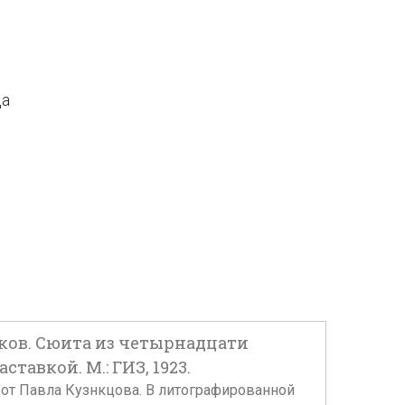
да
унков. Сюита из четырнадцати
авкой. М.: ГИЗ, 1923.
ь от Павла Кузнкцова. В литографированной