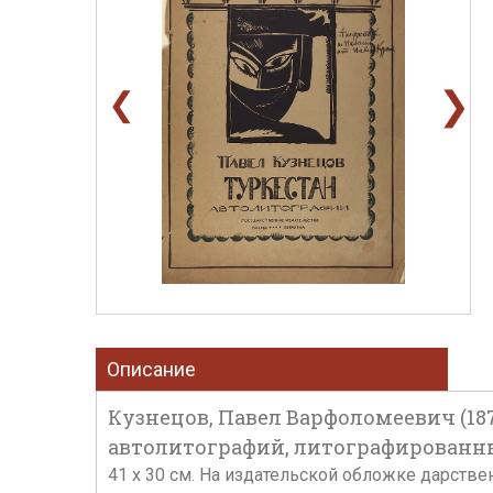
❯
❮
Описание
Кузнецов, Павел Варфоломеевич (187
автолитографий, литографированный
41 х 30 см. На издательской обложке дарств