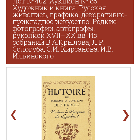
Лот №402. Аукцион № 85.
Художник и книга. Русская
живопись, графика, декоративно-
прикладное искусство. Редкие
фотографии, автографы,
рукописи XVII–XX вв. Из
собраний В.А.Крылова, Л.Р.
Сологуба, С.И. Кирсанова, И.В.
Ильинского
❯
❮