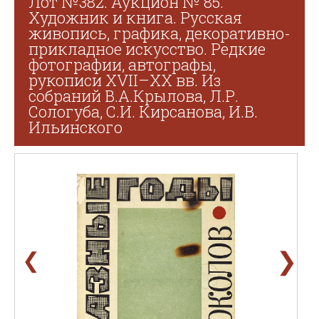
Лот №382. Аукцион № 85.
Художник и книга. Русская
живопись, графика, декоративно-
прикладное искусство. Редкие
фотографии, автографы,
рукописи XVII–XX вв. Из
собраний В.А.Крылова, Л.Р.
Сологуба, С.И. Кирсанова, И.В.
Ильинского
❯
❮