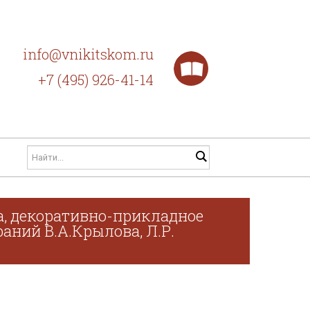
info@vnikitskom.ru
+7 (495) 926-41-14
а, декоративно-прикладное
раний В.А.Крылова, Л.Р.