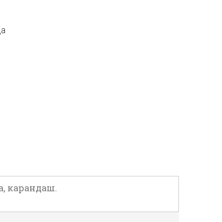
да
, карандаш.