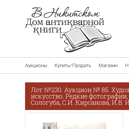
Аукционы
Купить/Продать
Магазин
Н
Лот №230. Аукцион № 85. Худо
искусство. Редкие фотографии,
Сологуба, С.И. Кирсанова, И.В.