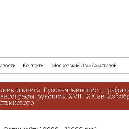
овости
Контакты
Московский Дом Ахматовой
жник и книга. Русская живопись, график
 автографы, рукописи XVII–XX вв. Из соб
 Ильинского