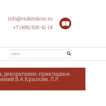
info@vnikitskom.ru
+7 (495) 926-41-14
а, декоративно-прикладное
раний В.А.Крылова, Л.Р.