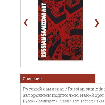
❯
❮
Описание
Русский самиздат / Russian samizda
авторскими подписями. Нью-Йорк: Wil
Русский самиздат / Russian samizdat art / э