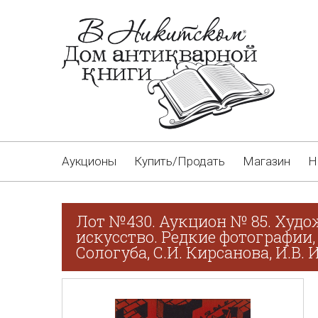
Аукционы
Купить/Продать
Магазин
Н
Лот №430. Аукцион № 85. Худо
искусство. Редкие фотографии,
Сологуба, С.И. Кирсанова, И.В.