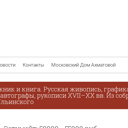
овости
Контакты
Московский Дом Ахматовой
жник и книга. Русская живопись, график
 автографы, рукописи XVII–XX вв. Из соб
 Ильинского