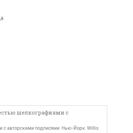
да
 шестью шелкографиями с
и с авторскими подписями. Нью-Йорк: Willis