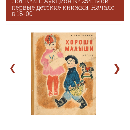
Лот №211. Аукцион № 254. Мои
первые детские книжки. Начало
в 18-00
❯
❮