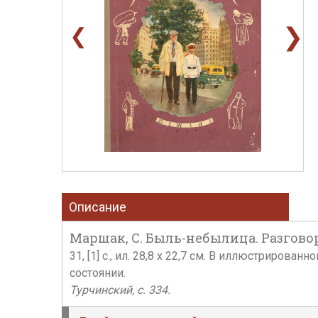
❯
❮
Описание
Маршак, С. Быль-небылица. Разговор в
31, [1] с., ил. 28,8 х 22,7 см. В иллюстриро
состоянии.
Турчинский, с. 334.