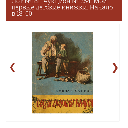
Лот №181. Аукцион № 254. Мои
первые детские книжки. Начало
в 18-00
❯
❮