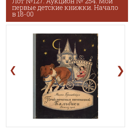
Лот №127. Аукцион № 254. Мои
первые детские книжки. Начало
в 18-00
❯
❮