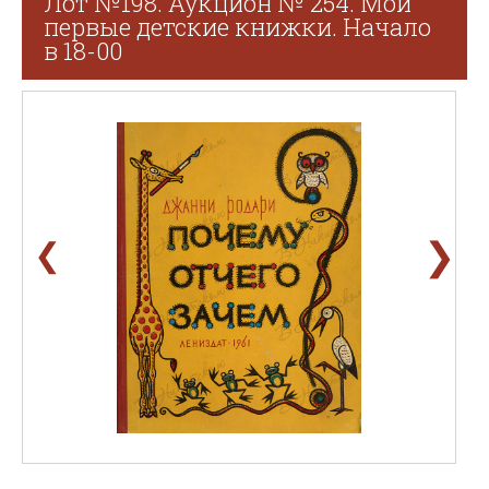
Лот №198. Аукцион № 254. Мои
первые детские книжки. Начало
в 18-00
❯
❮