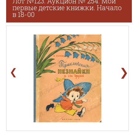
Лот №123. Аукцион № 254. Мои
первые детские книжки. Начало
в 18-00
❯
❮