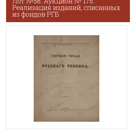
Лот №58. Аукцион № 175.
Реализация изданий, списанных
из фондов РГБ