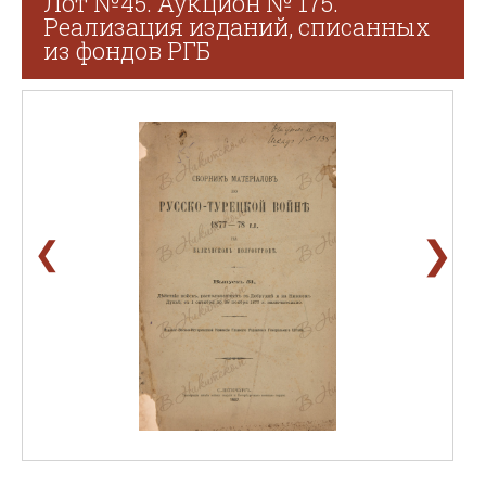
Лот №45. Аукцион № 175.
Реализация изданий, списанных
из фондов РГБ
❯
❮