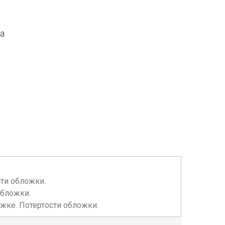
да
сти обложки.
обложки.
ожке. Потертости обложки.