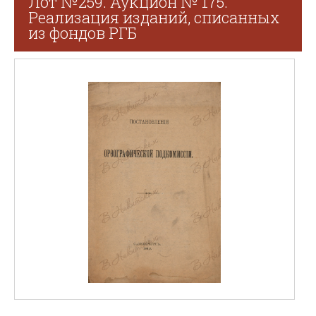
Лот №259. Аукцион № 175.
Реализация изданий, списанных
из фондов РГБ