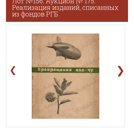
Лот №156. Аукцион № 175.
Реализация изданий, списанных
из фондов РГБ
❯
❮