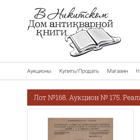
Аукционы
Купить/Продать
Магазин
Н
Лот №168. Аукцион № 175. Реа