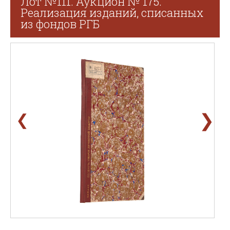
Лот №111. Аукцион № 175.
Реализация изданий, списанных
из фондов РГБ
❯
❮