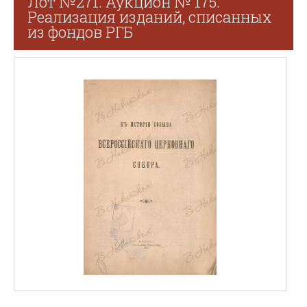
Лот №271. Аукцион № 175.
Реализация изданий, списанных
из фондов РГБ