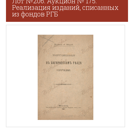
Лот №206. Аукцион № 175.
Реализация изданий, списанных
из фондов РГБ