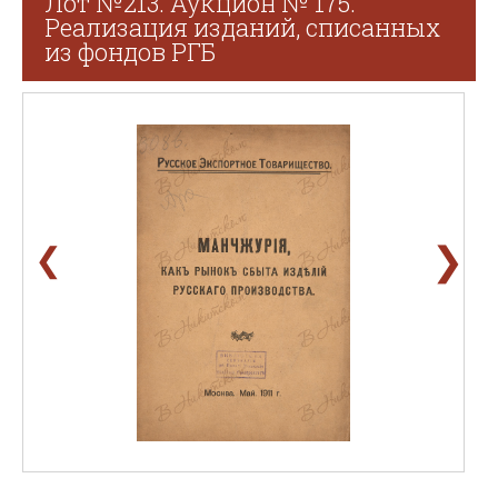
Лот №213. Аукцион № 175.
Реализация изданий, списанных
из фондов РГБ
❯
❮