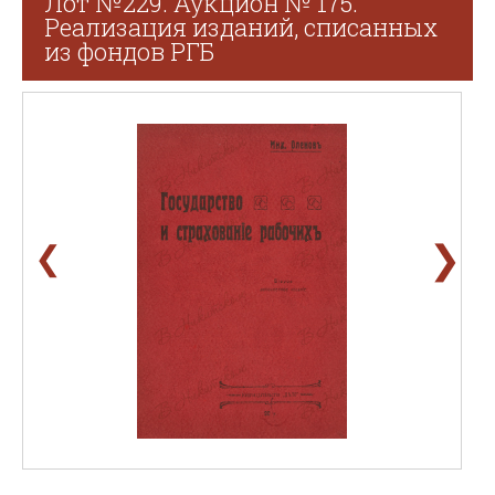
Лот №229. Аукцион № 175.
Реализация изданий, списанных
из фондов РГБ
❯
❮