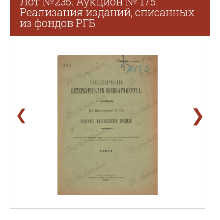
Лот №235. Аукцион № 175.
Реализация изданий, списанных
из фондов РГБ
❯
❮