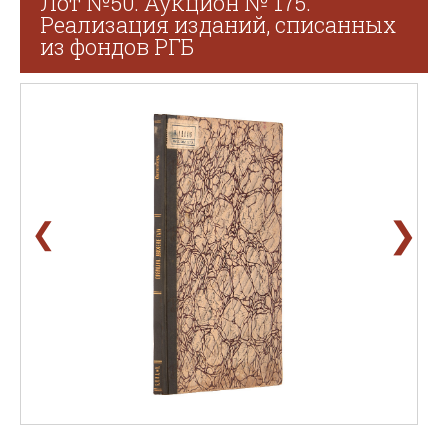
Лот №50. Аукцион № 175.
Реализация изданий, списанных
из фондов РГБ
❯
❮