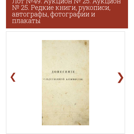
Лот №49. Аукцион № 25. Аукцион
№ 25. Редкие книги, рукописи,
автографы, фотографии и
плакаты
❯
❮